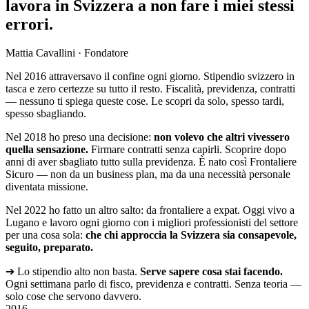
lavora in Svizzera a non fare i miei stessi
errori.
Mattia Cavallini · Fondatore
Nel 2016 attraversavo il confine ogni giorno. Stipendio svizzero in
tasca e zero certezze su tutto il resto. Fiscalità, previdenza, contratti
— nessuno ti spiega queste cose. Le scopri da solo, spesso tardi,
spesso sbagliando.
Nel 2018 ho preso una decisione:
non volevo che altri vivessero
quella sensazione.
Firmare contratti senza capirli. Scoprire dopo
anni di aver sbagliato tutto sulla previdenza. È nato così Frontaliere
Sicuro — non da un business plan, ma da una necessità personale
diventata missione.
Nel 2022 ho fatto un altro salto: da frontaliere a expat. Oggi vivo a
Lugano e lavoro ogni giorno con i migliori professionisti del settore
per una cosa sola:
che chi approccia la Svizzera sia consapevole,
seguito, preparato.
➔
Lo stipendio alto non basta.
Serve sapere cosa stai facendo.
Ogni settimana parlo di fisco, previdenza e contratti. Senza teoria —
solo cose che servono davvero.
2016