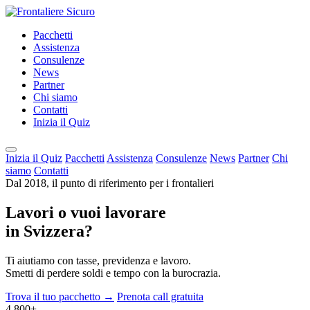
Pacchetti
Assistenza
Consulenze
News
Partner
Chi siamo
Contatti
Inizia il Quiz
Inizia il Quiz
Pacchetti
Assistenza
Consulenze
News
Partner
Chi
siamo
Contatti
Dal 2018, il punto di riferimento per i frontalieri
Lavori o vuoi lavorare
in Svizzera?
Ti aiutiamo con tasse, previdenza e lavoro.
Smetti di perdere soldi e tempo con la burocrazia.
Trova il tuo pacchetto →
Prenota call gratuita
4.800+