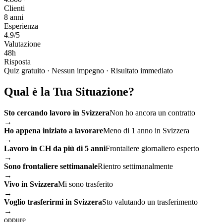
Clienti
8 anni
Esperienza
4.9/5
Valutazione
48h
Risposta
Quiz gratuito
·
Nessun impegno
·
Risultato immediato
Qual è la Tua Situazione?
Sto cercando lavoro in Svizzera
Non ho ancora un contratto
→
Ho appena iniziato a lavorare
Meno di 1 anno in Svizzera
→
Lavoro in CH da più di 5 anni
Frontaliere giornaliero esperto
→
Sono frontaliere settimanale
Rientro settimanalmente
→
Vivo in Svizzera
Mi sono trasferito
→
Voglio trasferirmi in Svizzera
Sto valutando un trasferimento
→
oppure