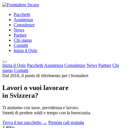
Pacchetti
Assistenza
Consulenze
News
Partner
Chi siamo
Contatti
Inizia il Quiz
Inizia il Quiz
Pacchetti
Assistenza
Consulenze
News
Partner
Chi
siamo
Contatti
Dal 2018, il punto di riferimento per i frontalieri
Lavori o vuoi lavorare
in Svizzera?
Ti aiutiamo con tasse, previdenza e lavoro.
Smetti di perdere soldi e tempo con la burocrazia.
Trova il tuo pacchetto →
Prenota call gratuita
4.800+