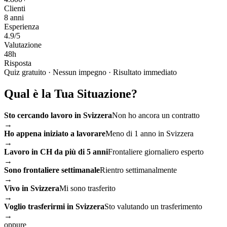
Clienti
8 anni
Esperienza
4.9/5
Valutazione
48h
Risposta
Quiz gratuito
·
Nessun impegno
·
Risultato immediato
Qual è la Tua Situazione?
Sto cercando lavoro in Svizzera
Non ho ancora un contratto
→
Ho appena iniziato a lavorare
Meno di 1 anno in Svizzera
→
Lavoro in CH da più di 5 anni
Frontaliere giornaliero esperto
→
Sono frontaliere settimanale
Rientro settimanalmente
→
Vivo in Svizzera
Mi sono trasferito
→
Voglio trasferirmi in Svizzera
Sto valutando un trasferimento
→
oppure