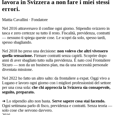
lavora in Svizzera a non fare i miei stessi
errori.
Mattia Cavallini · Fondatore
Nel 2016 attraversavo il confine ogni giorno. Stipendio svizzero in
tasca e zero certezze su tutto il resto. Fiscalità, previdenza, contratti
— nessuno ti spiega queste cose. Le scopri da solo, spesso tardi,
spesso sbagliando.
Nel 2018 ho preso una decisione:
non volevo che altri vivessero
quella sensazione.
Firmare contratti senza capirli. Scoprire dopo
anni di aver sbagliato tutto sulla previdenza. È nato così Frontaliere
Sicuro — non da un business plan, ma da una necessità personale
diventata missione.
Nel 2022 ho fatto un altro salto: da frontaliere a expat. Oggi vivo a
Lugano e lavoro ogni giorno con i migliori professionisti del settore
per una cosa sola:
che chi approccia la Svizzera sia consapevole,
seguito, preparato.
➔
Lo stipendio alto non basta.
Serve sapere cosa stai facendo.
Ogni settimana parlo di fisco, previdenza e contratti. Senza teoria —
solo cose che servono davvero.
2016